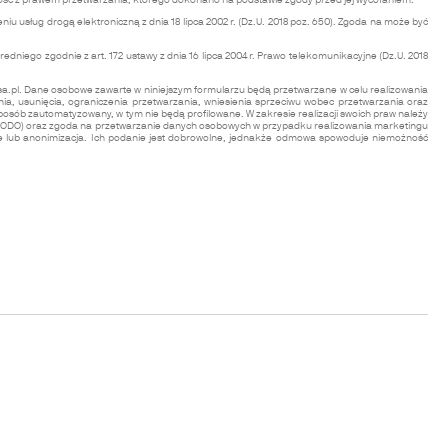
ość z prawem przetwarzania, którego dokonano na podstawie zgody przed jej wycofaniem.
*
 usług drogą elektroniczną z dnia 18 lipca 2002 r. (Dz.U. 2018 poz. 650). Zgoda na może być
iego zgodnie z art. 172 ustawy z dnia 16 lipca 2004 r. Prawo telekomunikacyjne (Dz.U. 2018
a.pl
. Dane osobowe zawarte w niniejszym formularzu będą przetwarzane w celu realizowania
, usunięcia, ograniczenia przetwarzania, wniesienia sprzeciwu wobec przetwarzania oraz
ób zautomatyzowany, w tym nie będą profilowane. W zakresie realizacji swoich praw należy
t f RODO) oraz zgoda na przetwarzanie danych osobowych w przypadku realizowania marketingu
ie lub anonimizacja. Ich podanie jest dobrowolne, jednakże odmowa spowoduje niemożność