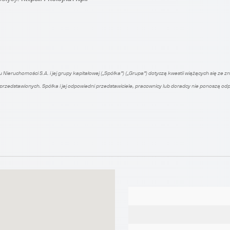
 Nieruchomości S.A. i jej grupy kapitałowej („Spółka”) („Grupa”) dotyczą kwestii wiążących się z
d przedstawionych. Spółka i jej odpowiedni przedstawiciele, pracownicy lub doradcy nie ponoszą 