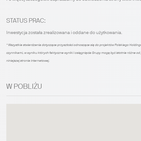
STATUS PRAC:
Inwestycja została zrealizowana i oddane do użytkowania.
* Wszystkie stwierdzenia dotyczące przyszłości odnoszące się do projektów Polskiego Holdingu
czynnikami, w wyniku których faktyczne wyniki i osiągnięcia Grupy mogą być istotnie różne o
niniejszej stronie internetowej.
W POBLIŻU