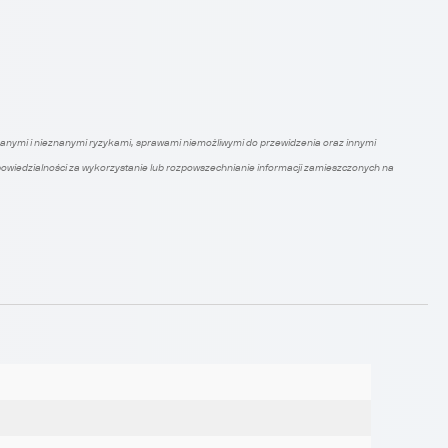
e znanymi i nieznanymi ryzykami, sprawami niemożliwymi do przewidzenia oraz innymi
odpowiedzialności za wykorzystanie lub rozpowszechnianie informacji zamieszczonych na