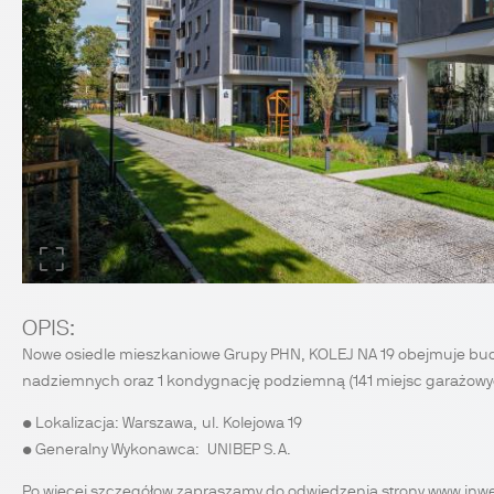
OPIS:
Nowe osiedle mieszkaniowe Grupy PHN, KOLEJ NA 19 obejmuje budo
nadziemnych oraz 1 kondygnację podziemną (141 miejsc garażowyc
• Lokalizacja: Warszawa, ul. Kolejowa 19
• Generalny Wykonawca: UNIBEP S.A.
Po więcej szczegółow zapraszamy do odwiedzenia strony www inwes