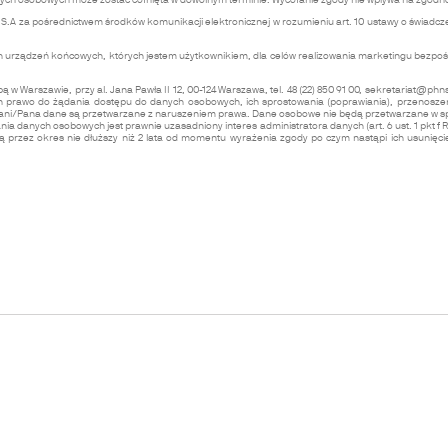
nych osobowych może zostać cofnięta w dowolnym terminie. Wycofanie zgody nie wpływa na zgodn
 za pośrednictwem środków komunikacji elektronicznej w rozumieniu art. 10 ustawy o świadczeniu
rządzeń końcowych, których jestem użytkownikiem, dla celów realizowania marketingu bezpośredn
 Warszawie, przy al. Jana Pawła II 12, 00-124 Warszawa, tel. 48 (22) 850 91 00,
sekretariat@phns
awo do żądania dostępu do danych osobowych, ich sprostowania (poprawiania), przenoszenia
ni/Pana dane są przetwarzane z naruszeniem prawa. Dane osobowe nie będą przetwarzane w spos
nia danych osobowych jest prawnie uzasadniony interes administratora danych (art. 6 ust. 1 pk
przez okres nie dłuższy niż 2 lata od momentu wyrażenia zgody po czym nastąpi ich usunięc