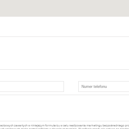
osobowych zawartych w niniejszym formularzu w celu realizowania marketingu bezpośredniego p