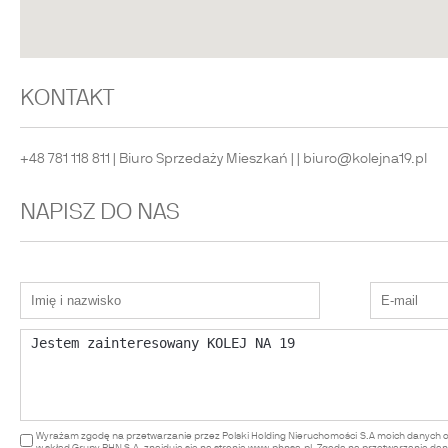
KONTAKT
+48 781 118 811 |
Biuro Sprzedaży Mieszkań |
|
biuro@kolejna19.pl
NAPISZ DO NAS
Wyrażam zgodę na przetwarzanie przez Polski Holding Nieruchomości S.A moich danych 