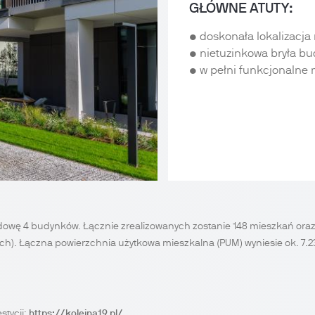
GŁÓWNE ATUTY:
• doskonała lokalizacj
• nietuzinkowa bryła b
• w pełni funkcjonalne 
wę 4 budynków. Łącznie zrealizowanych zostanie 148 mieszkań oraz 
h). Łączna powierzchnia użytkowa mieszkalna (PUM) wyniesie ok. 7.
tycji:
https://kolejna19.pl/