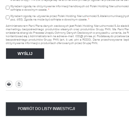
w skład Grupy PHN S.A. znajduje się na stronie
www.phnsa.pl
. Zgoda na przetwarzanie da
Wyrażam zgodę na otrzymywanie informacji handlowych od Polski Holding Nieruchomości S.A
cofnięta w dowolnym czasie.
*
Wyrażam zgodę na używanie przez Polski Holding Nieruchomości S.Atelekomunikacyjnych u
poz. 650). Zgoda na może być cofnięta w dowolnym czasie.
*
Administratorem Pani/Pana danych osobowych jest Polski Holding Nieruchomości S.Az siedzibą w
marketingu bezpośredniego produktów własnych oraz produktów Grupy PHN. Ma Pani/Pan pr
wniesienia skargi do Prezesa Urzędu Ochrony Danych Osobowych w przypadku uznania, że Pa
kontaktować się z Administratorem na adres e-mail:
IOD@ phnsa.pl
. Podstawą do przetwarza
bezpośredniego produktów Grupy PHN (art. 6 ust. pkt a RODO). Dane przechowywane będą 
otrzymywania informacji o produktach oferowanych przez Grupę PHN.
POWRÓT DO LISTY INWESTYCJI