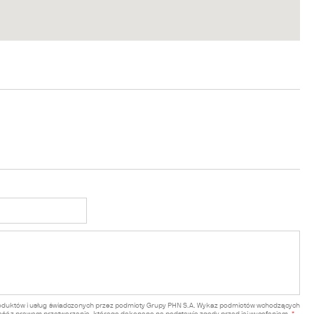
roduktów i usług świadczonych przez podmioty Grupy PHN S.A. Wykaz podmiotów wchodzących