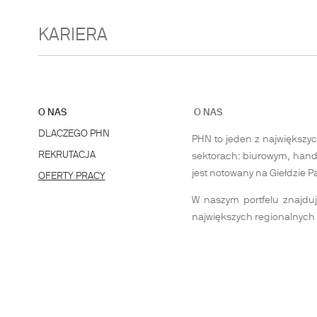
KARIERA
Show
O NAS
O NAS
text in
Show text in
DLACZEGO PHN
PHN to jeden z największy
tab:
tab:
Show text in
REKRUTACJA
sektorach: biurowym, handl
tab:
jest notowany na Giełdzie 
OFERTY PRACY
Show
W naszym portfelu znajduj
text
największych regionalnych m
in
tab: