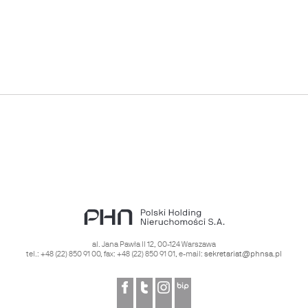
al. Jana Pawła II 12
,
00-124
Warszawa
tel.:
+48 (22) 850 91 00
, fax:
+48 (22) 850 91 01
, e-mail:
sekretariat@phnsa.pl