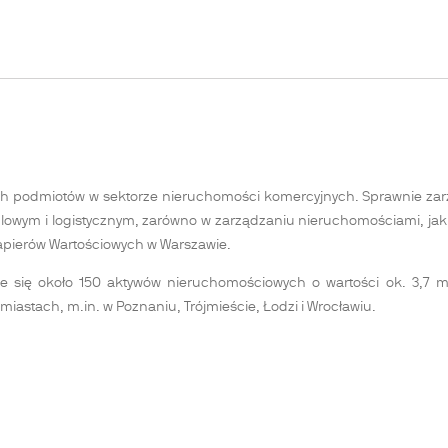
ch podmiotów w sektorze nieruchomości komercyjnych. Sprawnie za
owym i logistycznym, zarówno w zarządzaniu nieruchomościami, jak i w
Papierów Wartościowych w Warszawie.
e się około 150 aktywów nieruchomościowych o wartości ok. 3,7 ml
iastach, m.in. w Poznaniu, Trójmieście, Łodzi i Wrocławiu.